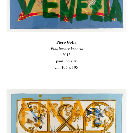
Piero Golia
Finalmente Venezia
2013
paint on silk
cm. 105 x 105