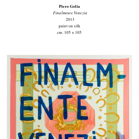
Piero Golia
Finalmente Venezia
2013
paint on silk
cm. 105 x 105