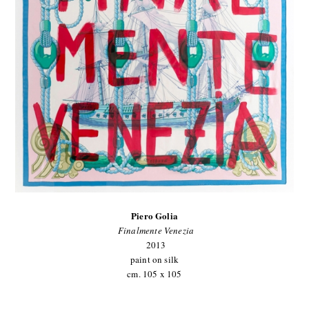
Piero Golia
Finalmente Venezia
2013
paint on silk
cm. 105 x 105